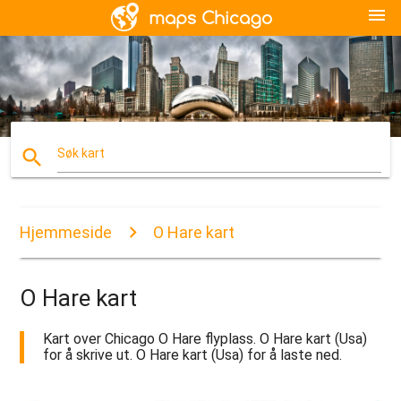
menu
search
Søk kart
Hjemmeside
O Hare kart
O Hare kart
Kart over Chicago O Hare flyplass. O Hare kart (Usa)
for å skrive ut. O Hare kart (Usa) for å laste ned.