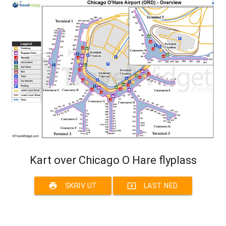
Kart over Chicago O Hare flyplass
print
system_update_alt
SKRIV UT
LAST NED