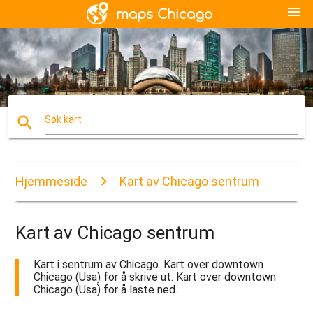
menu
search
Søk kart
Hjemmeside
Kart av Chicago sentrum
Kart av Chicago sentrum
Kart i sentrum av Chicago. Kart over downtown
Chicago (Usa) for å skrive ut. Kart over downtown
Chicago (Usa) for å laste ned.