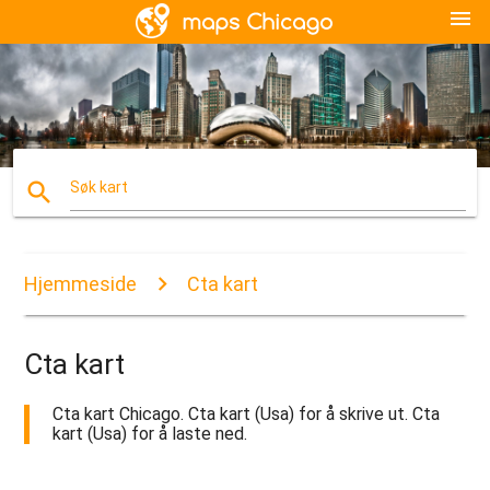
menu
search
Søk kart
Hjemmeside
Cta kart
Cta kart
Cta kart Chicago. Cta kart (Usa) for å skrive ut. Cta
kart (Usa) for å laste ned.