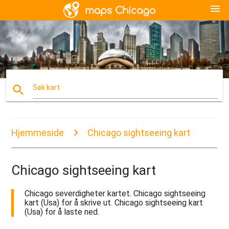
menu
search
Søk kart
Hjemmeside
Chicago sightseeing kart
Chicago sightseeing kart
Chicago severdigheter kartet. Chicago sightseeing
kart (Usa) for å skrive ut. Chicago sightseeing kart
(Usa) for å laste ned.