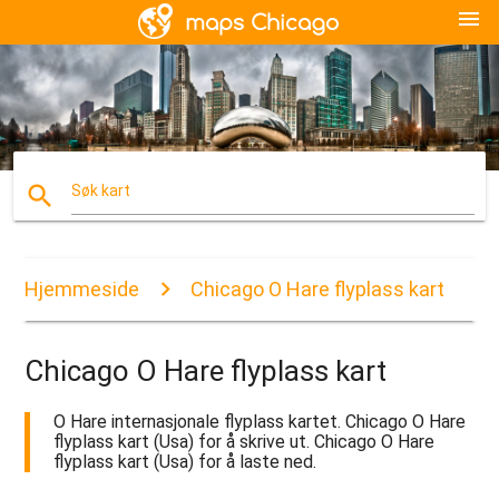
menu
search
Søk kart
Hjemmeside
Chicago O Hare flyplass kart
Chicago O Hare flyplass kart
O Hare internasjonale flyplass kartet. Chicago O Hare
flyplass kart (Usa) for å skrive ut. Chicago O Hare
flyplass kart (Usa) for å laste ned.