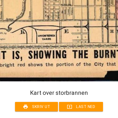
Kart over storbrannen
print
system_update_alt
SKRIV UT
LAST NED