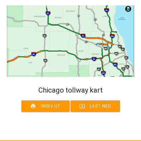
Chicago tollway kart
print
system_update_alt
SKRIV UT
LAST NED