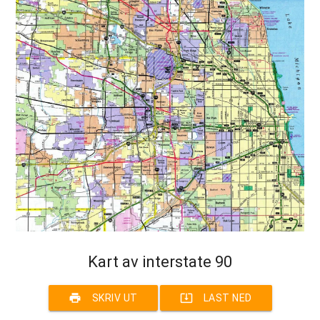
Kart av interstate 90
print
system_update_alt
SKRIV UT
LAST NED