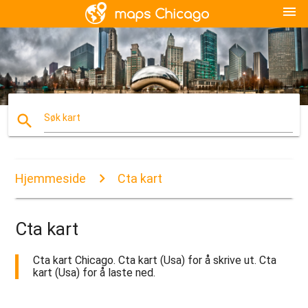
menu
search
Søk kart
Hjemmeside
Cta kart
Cta kart
Cta kart Chicago. Cta kart (Usa) for å skrive ut. Cta
kart (Usa) for å laste ned.