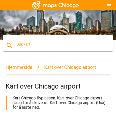
menu
search
Søk kart
Hjemmeside
Kart over Chicago airport
Kart over Chicago airport
Kart Chicago flyplassen. Kart over Chicago airport
(Usa) for å skrive ut. Kart over Chicago airport (Usa)
for å laste ned.