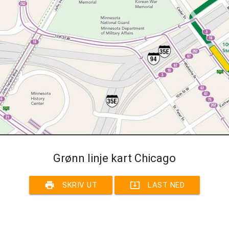
Grønn linje kart Chicago
print
system_update_alt
SKRIV UT
LAST NED